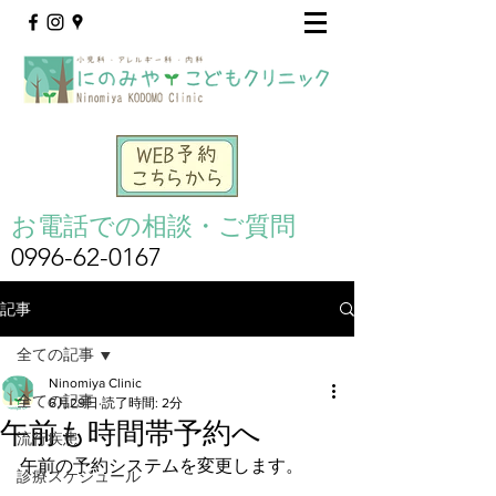
お電話での相談・ご質問
0996-62-0167
記事
全ての記事
Ninomiya Clinic
全ての記事
6月29日
読了時間: 2分
午前も時間帯予約へ
流行疾患
午前の予約システムを変更します。
診療スケジュール