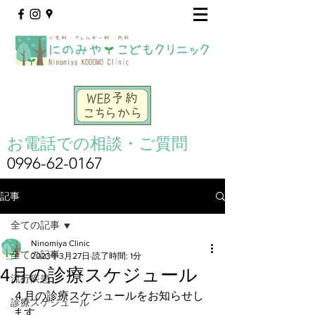
お電話での相談・ご質問
0996-62-0167
記事
全ての記事
Ninomiya Clinic
全ての記事
2023年3月27日
読了時間: 1分
4月の診療スケジュール
流行疾患
４月の診療スケジュールをお知らせし
診療スケジュール
ます。