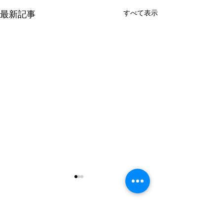
すべて表示
最新記事
午前も時間帯予約へ
午前の予約システムを変更し
ます。 現行では午後のみ時間
コメント