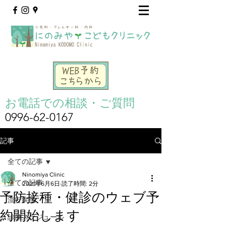
お電話での相談・ご質問
0996-62-0167
記事
全ての記事
Ninomiya Clinic
全ての記事
2021年6月6日
読了時間: 2分
予防接種・健診のウェブ予
流行疾患
約開始します
診療スケジュール