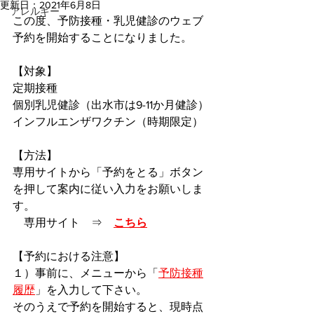
更新日：
2021年6月8日
アレルギー
この度、予防接種・乳児健診のウェブ
予約を開始することになりました。
【対象】
定期接種
個別乳児健診（出水市は9-11か月健診）
インフルエンザワクチン（時期限定）
【方法】
専用サイトから「予約をとる」ボタン
を押して案内に従い入力をお願いしま
す。
　専用サイト　⇒　
こちら
【予約における注意】
１）事前に、メニューから「
予防接種
履歴
」を入力して下さい。
そのうえで予約を開始すると、現時点