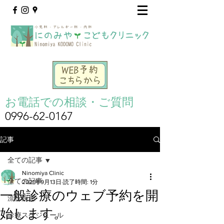
お電話での相談・ご質問
0996-62-0167
記事
全ての記事
Ninomiya Clinic
全ての記事
2021年9月13日
読了時間: 1分
一般診療のウェブ予約を開
流行疾患
始します。
診療スケジュール