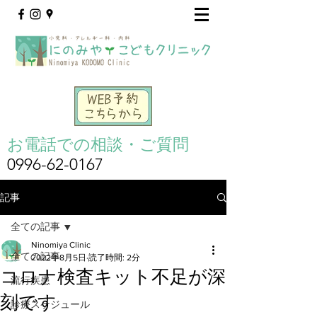
お電話での相談・ご質問
0996-62-0167
記事
全ての記事
Ninomiya Clinic
全ての記事
2022年8月5日
読了時間: 2分
コロナ検査キット不足が深
流行疾患
刻です
診療スケジュール