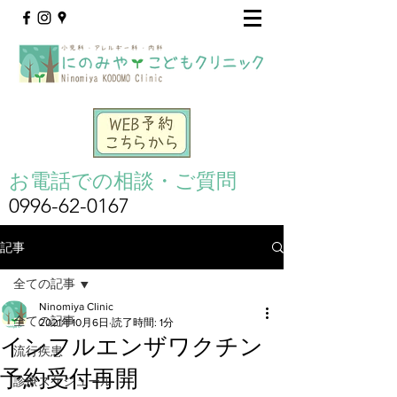
お電話での相談・ご質問
0996-62-0167
記事
全ての記事
Ninomiya Clinic
全ての記事
2021年10月6日
読了時間: 1分
インフルエンザワクチン
流行疾患
予約受付再開
診療スケジュール